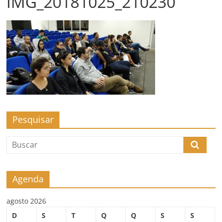
IMG_20181025_210230
Pesquisar
Agenda
agosto 2026
D
S
T
Q
Q
S
S