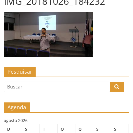
IMG_20181026_184232
Pesquisar
Agenda
agosto 2026
D
S
T
Q
Q
S
S