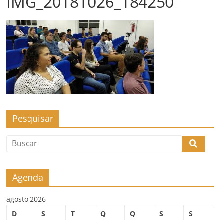
IMG_20181026_184250
Pesquisar
Agenda
agosto 2026
D
S
T
Q
Q
S
S