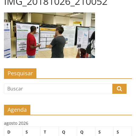
IMG_20181026_210052
Pesquisar
Agenda
agosto 2026
D
S
T
Q
Q
S
S