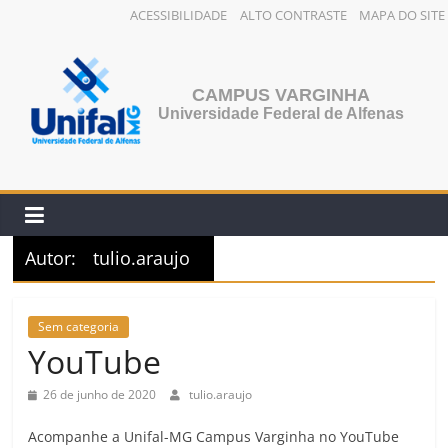
ACESSIBILIDADE
ALTO CONTRASTE
MAPA DO SITE
CAMPUS VARGINHA
Universidade Federal de Alfenas
Autor:
tulio.araujo
Sem categoria
YouTube
26 de junho de 2020
tulio.araujo
Acompanhe a Unifal-MG Campus Varginha no YouTube