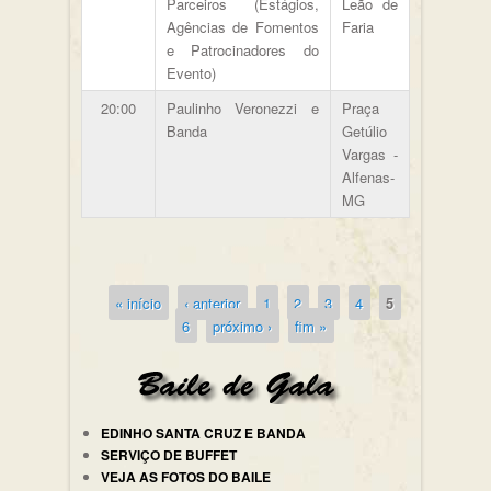
Parceiros (Estágios,
Leão de
Agências de Fomentos
Faria
e Patrocinadores do
Evento)
20:00
Paulinho Veronezzi e
Praça
Banda
Getúlio
Vargas -
Alfenas-
MG
« início
‹ anterior
1
2
3
4
5
Páginas
6
próximo ›
fim »
EDINHO SANTA CRUZ E BANDA
SERVIÇO DE BUFFET
VEJA AS FOTOS DO BAILE