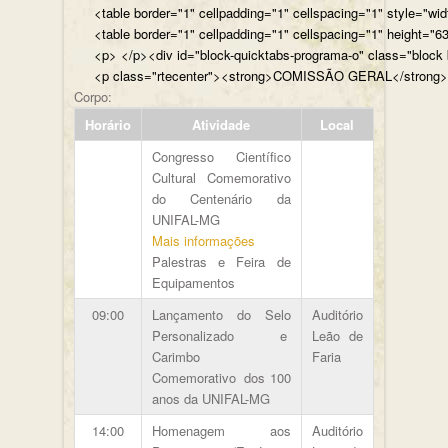
<table border="1" cellpadding="1" cellspacing="1" style="wi
<table border="1" cellpadding="1" cellspacing="1" height="63
<p> </p><div id="bl
<p class="rtecenter"><strong>COMISSÃO GERAL</st
Corpo:
Horário
Atividade
Local
Congresso Científico
Cultural Comemorativo
do Centenário da
UNIFAL-MG
Mais informações
Palestras e Feira de
Equipamentos
09:00
Lançamento do Selo
Auditório
Personalizado e
Leão de
Carimbo
Faria
Comemorativo dos 100
anos da UNIFAL-MG
14:00
Homenagem aos
Auditório