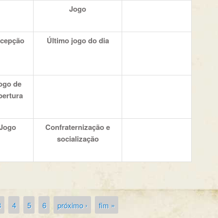
Jogo
cepção
Último jogo do dia
ogo de
ertura
Jogo
Confraternização e
socialização
3
4
5
6
próximo ›
fim »