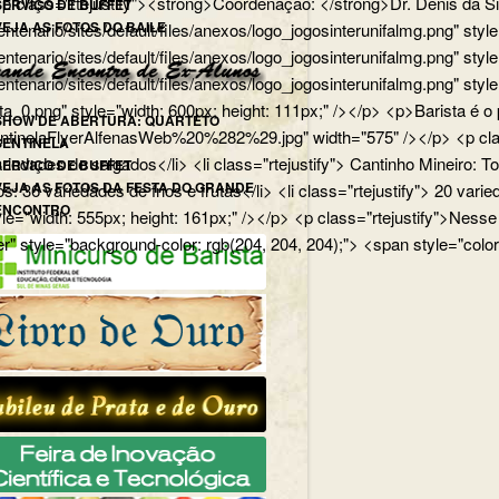
p> <p class="rtejustify"><strong>Coordenação: </strong>Dr. Dênis d
SERVIÇO DE BUFFET
VEJA AS FOTOS DO BAILE
edu.br/centenario/sites/default/files/anexos/logo_jogosinterunifa
.br/centenario/sites/default/files/anexos/logo_jogosinterunifalmg.p
u.br/centenario/sites/default/files/anexos/logo_jogosinterunifalmg.
rista_0.png" style="width: 600px; height: 111px;" /></p> <p>Barista
SHOW DE ABERTURA: QUARTETO
uartetoSentinelaFlyerAlfenasWeb%20%282%29.jpg" width="575" /></p>
SENTINELA
 variedades de salgados</li> <li class="rtejustify"> Cantinho Mineiro:
SERVIÇO DE BUFFET
VEJA AS FOTOS DA FESTA DO GRANDE
ios: 36 variedades de frios e frutas</li> <li class="rtejustify"> 20 v
ENCONTRO
jpg" style="width: 555px; height: 161px;" /></p> <p class="rteju
r" style="background-color: rgb(204, 204, 204);"> <span style="color: