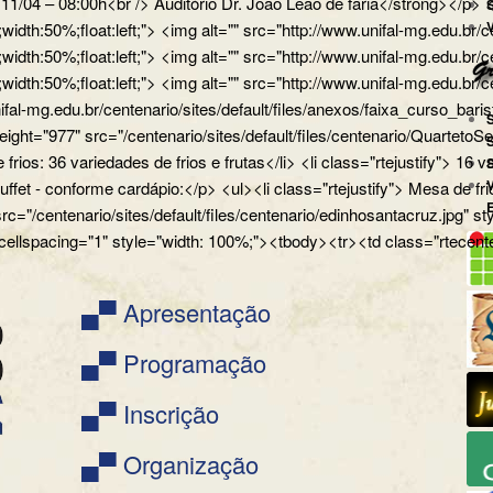
a 11/04 – 08:00h<br /> Auditório Dr. João Leão de faria</strong></
px;width:50%;float:left;"> <img alt="" src="http://www.unifal-mg.
x;width:50%;float:left;"> <img alt="" src="http://www.unifal-mg.edu
x;width:50%;float:left;"> <img alt="" src="http://www.unifal-mg.ed
ifal-mg.edu.br/centenario/sites/default/files/anexos/faixa_curso_ba
" height="977" src="/centenario/sites/default/files/centenario/Q
 frios: 36 variedades de frios e frutas</li> <li class="rtejustify"> 16
uffet - conforme cardápio:</p> <ul><li class="rtejustify"> Mesa de fr
 src="/centenario/sites/default/files/centenario/edinhosantacruz.
 cellspacing="1" style="width: 100%;"><tbody><tr><td class="rtecente
▄▀ Apresentação
▄▀ Programação
▄▀ Inscrição
▄▀ Organização