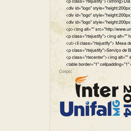
<p class="rtejustify"><strong>Di
<div id="logo" style="height:200
<div id="logo" style="height:200p
<div id="logo" style="height:200p
<p><img alt="" src="http://www.un
<p class="rtejustify"><img alt="
<ul><li class="rtejustify"> Mesa de
<p class="rtejustify">Serviço de B
<p class="rtecenter"><img alt=""
<table border="1" cellpadding="1"
Corpo: