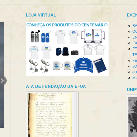
LOJA VIRTUAL
EVE
BA
CO
EN
EX
FE
T
FE
JO
JU
MI
ATA DE FUNDAÇÃO DA EFOA
UNIF