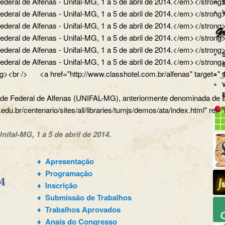
ral de Alfenas - Unifal-MG, 1 a 5 de abril de 2014.</em></strong>
ral de Alfenas - Unifal-MG, 1 a 5 de abril de 2014.</em></strong></
ral de Alfenas - Unifal-MG, 1 a 5 de abril de 2014.</em></strong><
al de Alfenas - Unifal-MG, 1 a 5 de abril de 2014.</em></strong></p
al de Alfenas - Unifal-MG, 1 a 5 de abril de 2014.</em></strong></
eral de Alfenas - Unifal-MG, 1 a 5 de abril de 2014.</em></str
><br /> <a href="http://www.classhotel.com.br/alfenas" target="_b
dade Federal de Alfenas (UNIFAL-MG), anteriormente denominada de Es
.edu.br/centenario/sites/all/libraries/turnjs/demos/ata/index.html" rel
nifal-MG, 1 a 5 de abril de 2014.
♦ Apresentação
♦ Programação
♦ Inscrição
♦ Submissão de Trabalhos
♦ Trabalhos Aprovados
♦ Anais do Congresso