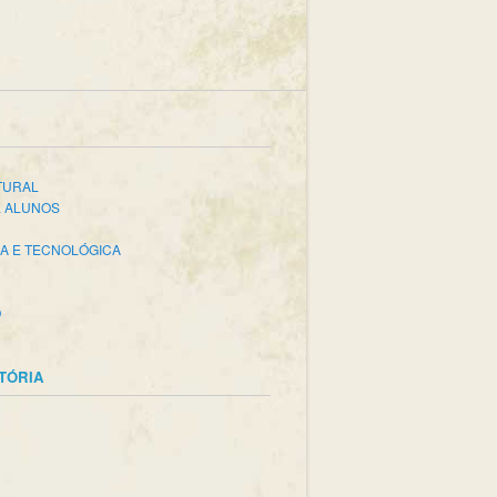
TURAL
E ALUNOS
CA E TECNOLÓGICA
O
STÓRIA