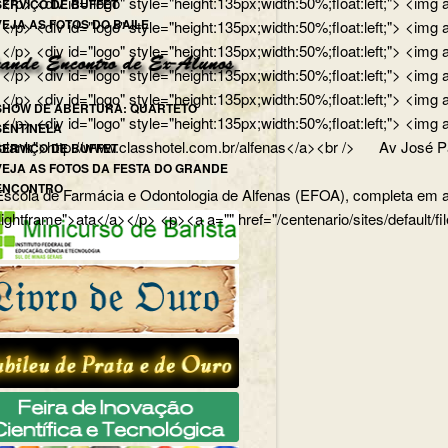
</p> <div id="logo" style="height:135px;width:50%;float:left;"> <
SERVIÇO DE BUFFET
VEJA AS FOTOS DO BAILE
p> <div id="logo" style="height:135px;width:50%;float:left;"> <img
/p> <div id="logo" style="height:135px;width:50%;float:left;"> <img
> <div id="logo" style="height:135px;width:50%;float:left;"> <img 
p> <div id="logo" style="height:135px;width:50%;float:left;"> <img 
SHOW DE ABERTURA: QUARTETO
ong></p> <div id="logo" style="height:135px;width:50%;float:lef
SENTINELA
lank">http://www.classhotel.com.br/alfenas</a><br /> Av José Pau
SERVIÇO DE BUFFET
VEJA AS FOTOS DA FESTA DO GRANDE
ENCONTRO
cola de Farmácia e Odontologia de Alfenas (EFOA), completa em abri
="lightframe">ata</a></p> <p><a a="" href="/centenario/sites/default/f