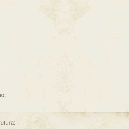
ão:
utura: