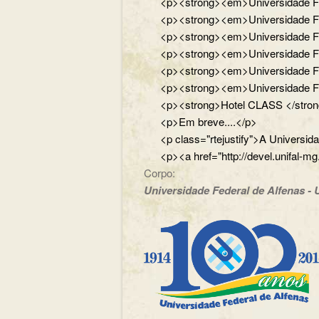
<p><strong><em>Universidade Fede
<p><strong><em>Universidade Fede
<p><strong><em>Universidade Fede
<p><strong><em>Universidade Feder
<p><strong><em>Universidade Feder
<p><strong><em>Universidade Fed
<p><strong>Hotel CLASS </strong
<p>Em breve....</p>
<p class="rtejustify">A Universi
<p><a href="http://devel.unifal-mg
Corpo:
Universidade Federal de Alfenas - U