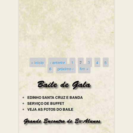
« início
‹ anterior
1
2
3
4
5
Páginas
6
próximo ›
fim »
EDINHO SANTA CRUZ E BANDA
SERVIÇO DE BUFFET
VEJA AS FOTOS DO BAILE