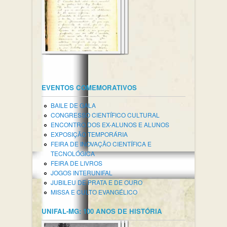
EVENTOS COMEMORATIVOS
BAILE DE GALA
CONGRESSO CIENTÍFICO CULTURAL
ENCONTRO DOS EX-ALUNOS E ALUNOS
EXPOSIÇÃO TEMPORÁRIA
FEIRA DE INOVAÇÃO CIENTÍFICA E
TECNOLÓGICA
FEIRA DE LIVROS
JOGOS INTERUNIFAL
JUBILEU DE PRATA E DE OURO
MISSA E CULTO EVANGÉLICO
UNIFAL-MG: 100 ANOS DE HISTÓRIA