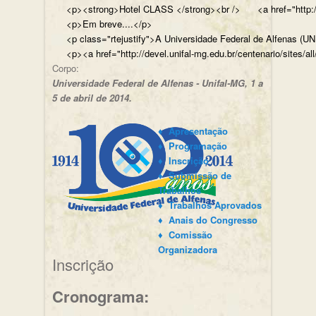
<p><strong>Hotel CLASS </strong><br /> <a href="http://w
<p>Em breve....</p>
<p class="rtejustify">A Universidade Federal de Alfenas (U
<p><a href="http://devel.unifal-mg.edu.br/centenario/sites/al
Corpo:
Universidade Federal de Alfenas - Unifal-MG, 1 a
5 de abril de 2014.
♦ Apresentação
♦ Programação
♦ Inscrição
♦ Submissão de
Trabalhos
♦ Trabalhos Aprovados
♦ Anais do Congresso
♦ Comissão
Organizadora
Inscrição
Cronograma: