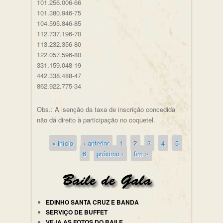
101.256.006-66
101.380.946-75
104.595.846-85
112.737.196-70
113.232.356-80
122.057.596-80
331.159.048-19
442.338.488-47
862.922.775-34
Obs.: A isenção da taxa de inscrição concedida
não dá direito à participação no coquetel.
« início
‹ anterior
1
2
3
4
5
Páginas
6
próximo ›
fim »
EDINHO SANTA CRUZ E BANDA
SERVIÇO DE BUFFET
VEJA AS FOTOS DO BAILE