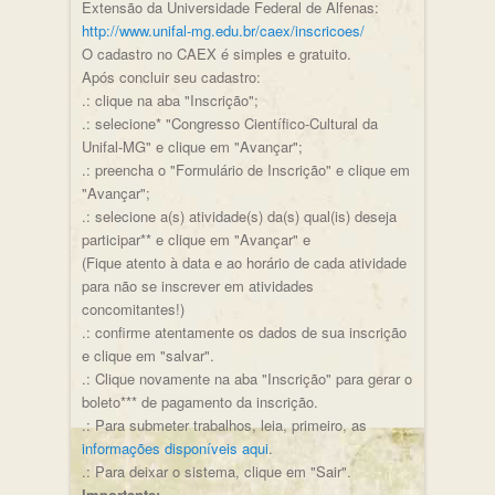
Extensão da Universidade Federal de Alfenas:
http://www.unifal-mg.edu.br/caex/inscricoes/
O cadastro no CAEX é simples e gratuito.
Após concluir seu cadastro:
.: clique na aba "Inscrição";
.: selecione* "Congresso Científico-Cultural da
Unifal-MG" e clique em "Avançar";
.: preencha o "Formulário de Inscrição" e clique em
"Avançar";
.: selecione a(s) atividade(s) da(s) qual(is) deseja
participar** e clique em "Avançar" e
(Fique atento à data e ao horário de cada atividade
para não se inscrever em atividades
concomitantes!)
.: confirme atentamente os dados de sua inscrição
e clique em "salvar".
.: Clique novamente na aba "Inscrição" para gerar o
boleto*** de pagamento da inscrição.
.: Para submeter trabalhos, leia, primeiro, as
informações disponíveis aqui
.
.: Para deixar o sistema, clique em "Sair".
Importante: