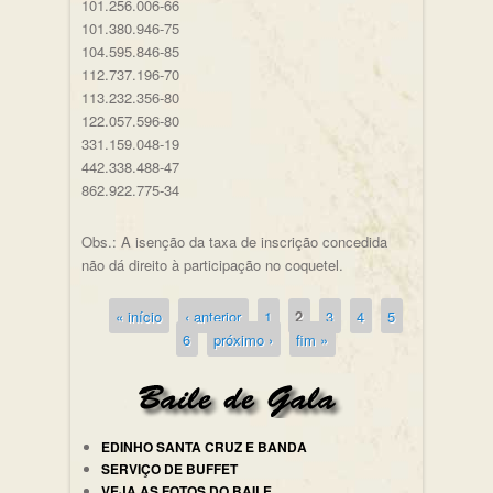
101.256.006-66
101.380.946-75
104.595.846-85
112.737.196-70
113.232.356-80
122.057.596-80
331.159.048-19
442.338.488-47
862.922.775-34
Obs.: A isenção da taxa de inscrição concedida
não dá direito à participação no coquetel.
« início
‹ anterior
1
2
3
4
5
Páginas
6
próximo ›
fim »
EDINHO SANTA CRUZ E BANDA
SERVIÇO DE BUFFET
VEJA AS FOTOS DO BAILE