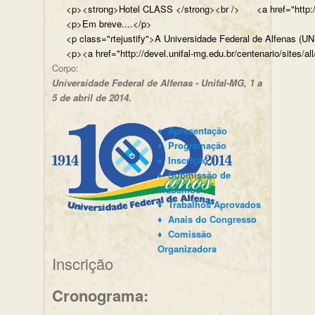
<p><strong>Hotel CLASS </strong><br /> <a href="http://w
<p>Em breve....</p>
<p class="rtejustify">A Universidade Federal de Alfenas (U
<p><a href="http://devel.unifal-mg.edu.br/centenario/sites/al
Corpo:
Universidade Federal de Alfenas - Unifal-MG, 1 a
5 de abril de 2014.
♦ Apresentação
♦ Programação
♦ Inscrição
♦ Submissão de
Trabalhos
♦ Trabalhos Aprovados
♦ Anais do Congresso
♦ Comissão
Organizadora
Inscrição
Cronograma: