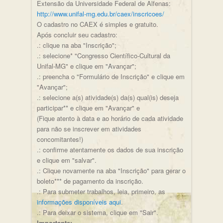
Extensão da Universidade Federal de Alfenas:
http://www.unifal-mg.edu.br/caex/inscricoes/
O cadastro no CAEX é simples e gratuito.
Após concluir seu cadastro:
.: clique na aba "Inscrição";
.: selecione* "Congresso Científico-Cultural da
Unifal-MG" e clique em "Avançar";
.: preencha o "Formulário de Inscrição" e clique em
"Avançar";
.: selecione a(s) atividade(s) da(s) qual(is) deseja
participar** e clique em "Avançar" e
(Fique atento à data e ao horário de cada atividade
para não se inscrever em atividades
concomitantes!)
.: confirme atentamente os dados de sua inscrição
e clique em "salvar".
.: Clique novamente na aba "Inscrição" para gerar o
boleto*** de pagamento da inscrição.
.: Para submeter trabalhos, leia, primeiro, as
informações disponíveis aqui
.
.: Para deixar o sistema, clique em "Sair".
Importante: