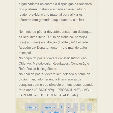
organizadores colocarão à disposição os suportes
dos pôsteres, cabendo a cada apresentador ou
relator providenciar o material para afixar os
pôsteres (fita gomada, dupla face ou similar).
No início do pôster deverão constar, em destaque,
os seguintes itens: Título do trabalho, nome(s)
do(s) autor(es) e a filiação (Instituição/ Unidade
Acadêmica/ Departamento...) e e-mail do autor
principal.
No corpo do pôster deverá constar: Introdução,
Objetivo, Metodologia, Resultados, Conclusão e
Referências bibliográficas.
No final do pôster deverá ser indicado o nome do
órgão financiador (agência financiadora) da
pesquisa com o seu símbolo em destaque, quando
for o caso (PIBIC/CNPq – PROBIC/UNIFAL/MG –
FAPEMIG – PROEXT/UNIFAL–MG, etc).
« início
‹ anterior
1
2
3
4
5
Páginas
6
próximo ›
fim »