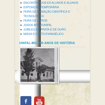
ENCONTRO DOS EX-ALUNOS E ALUNOS
EXPOSIÇÃO TEMPORÁRIA
FEIRA DE INOVAÇÃO CIENTÍFICA E
TECNOLÓGICA
FEIRA DE LIVROS
JOGOS INTERUNIFAL
JUBILEU DE PRATA E DE OURO
MISSA E CULTO EVANGÉLICO
UNIFAL-MG: 100 ANOS DE HISTÓRIA