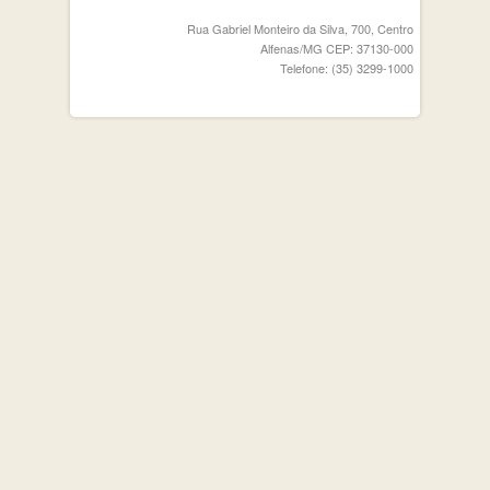
Rua Gabriel Monteiro da Silva, 700, Centro
Alfenas/MG CEP: 37130-000
Telefone: (35) 3299-1000