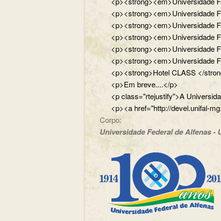
<p><strong><em>Universidade Fede
<p><strong><em>Universidade Fede
<p><strong><em>Universidade Fede
<p><strong><em>Universidade Feder
<p><strong><em>Universidade Feder
<p><strong><em>Universidade Fed
<p><strong>Hotel CLASS </strong
<p>Em breve....</p>
<p class="rtejustify">A Universi
<p><a href="http://devel.unifal-mg
Corpo:
Universidade Federal de Alfenas - U