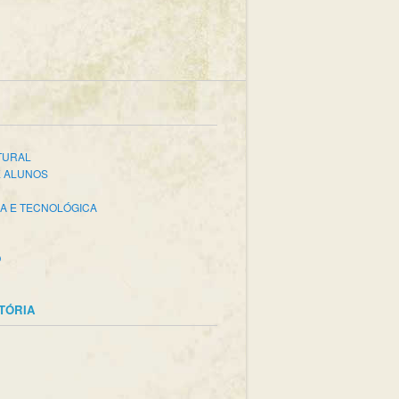
TURAL
E ALUNOS
CA E TECNOLÓGICA
O
STÓRIA