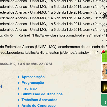
ral de Alfenas - Unifal-MG, 1 a 5 de abril de 2014.</em></strong>
ral de Alfenas - Unifal-MG, 1 a 5 de abril de 2014.</em></strong></
ral de Alfenas - Unifal-MG, 1 a 5 de abril de 2014.</em></strong><
al de Alfenas - Unifal-MG, 1 a 5 de abril de 2014.</em></strong></p
al de Alfenas - Unifal-MG, 1 a 5 de abril de 2014.</em></strong></
eral de Alfenas - Unifal-MG, 1 a 5 de abril de 2014.</em></str
><br /> <a href="http://www.classhotel.com.br/alfenas" target="_b
dade Federal de Alfenas (UNIFAL-MG), anteriormente denominada de Es
.edu.br/centenario/sites/all/libraries/turnjs/demos/ata/index.html" rel
nifal-MG, 1 a 5 de abril de 2014.
♦ Apresentação
♦ Programação
♦ Inscrição
♦ Submissão de Trabalhos
♦ Trabalhos Aprovados
♦ Anais do Congresso