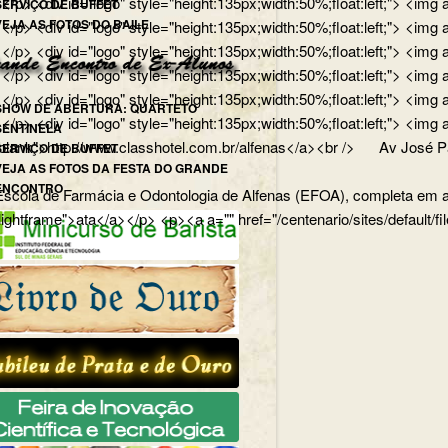
</p> <div id="logo" style="height:135px;width:50%;float:left;"> <
SERVIÇO DE BUFFET
VEJA AS FOTOS DO BAILE
p> <div id="logo" style="height:135px;width:50%;float:left;"> <img
/p> <div id="logo" style="height:135px;width:50%;float:left;"> <img
> <div id="logo" style="height:135px;width:50%;float:left;"> <img 
p> <div id="logo" style="height:135px;width:50%;float:left;"> <img 
SHOW DE ABERTURA: QUARTETO
ong></p> <div id="logo" style="height:135px;width:50%;float:lef
SENTINELA
lank">http://www.classhotel.com.br/alfenas</a><br /> Av José Pau
SERVIÇO DE BUFFET
VEJA AS FOTOS DA FESTA DO GRANDE
ENCONTRO
cola de Farmácia e Odontologia de Alfenas (EFOA), completa em abri
="lightframe">ata</a></p> <p><a a="" href="/centenario/sites/default/f