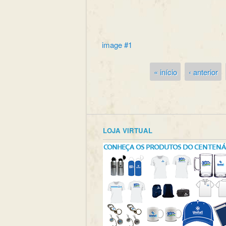
image #1
« início
‹ anterior
Páginas
LOJA VIRTUAL