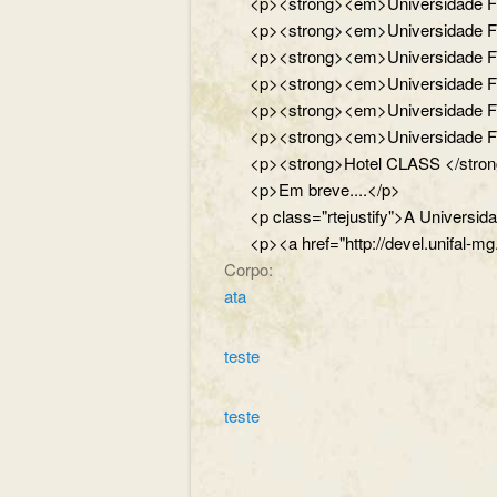
<p><strong><em>Universidade Fede
<p><strong><em>Universidade Fede
<p><strong><em>Universidade Fede
<p><strong><em>Universidade Feder
<p><strong><em>Universidade Feder
<p><strong><em>Universidade Fed
<p><strong>Hotel CLASS </strong
<p>Em breve....</p>
<p class="rtejustify">A Universi
<p><a href="http://devel.unifal-mg
Corpo:
ata
teste
teste