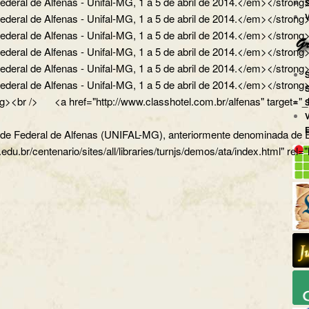
ral de Alfenas - Unifal-MG, 1 a 5 de abril de 2014.</em></strong>
ral de Alfenas - Unifal-MG, 1 a 5 de abril de 2014.</em></strong></
ral de Alfenas - Unifal-MG, 1 a 5 de abril de 2014.</em></strong><
al de Alfenas - Unifal-MG, 1 a 5 de abril de 2014.</em></strong></p
al de Alfenas - Unifal-MG, 1 a 5 de abril de 2014.</em></strong></
eral de Alfenas - Unifal-MG, 1 a 5 de abril de 2014.</em></str
><br /> <a href="http://www.classhotel.com.br/alfenas" target="_b
dade Federal de Alfenas (UNIFAL-MG), anteriormente denominada de Es
.edu.br/centenario/sites/all/libraries/turnjs/demos/ata/index.html" rel