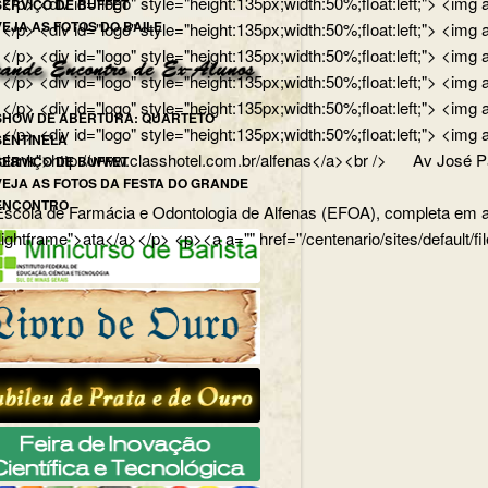
</p> <div id="logo" style="height:135px;width:50%;float:left;"> <
SERVIÇO DE BUFFET
VEJA AS FOTOS DO BAILE
p> <div id="logo" style="height:135px;width:50%;float:left;"> <img
/p> <div id="logo" style="height:135px;width:50%;float:left;"> <img
> <div id="logo" style="height:135px;width:50%;float:left;"> <img 
p> <div id="logo" style="height:135px;width:50%;float:left;"> <img 
SHOW DE ABERTURA: QUARTETO
ong></p> <div id="logo" style="height:135px;width:50%;float:lef
SENTINELA
lank">http://www.classhotel.com.br/alfenas</a><br /> Av José Pau
SERVIÇO DE BUFFET
VEJA AS FOTOS DA FESTA DO GRANDE
ENCONTRO
cola de Farmácia e Odontologia de Alfenas (EFOA), completa em abri
="lightframe">ata</a></p> <p><a a="" href="/centenario/sites/default/f