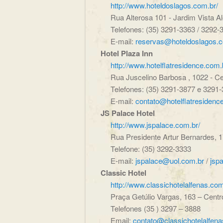
http://www.hoteldoslagos.com.br/
Rua Alterosa 101 - Jardim Vista Al
Telefones: (35) 3291-3363 / 3292-
E-mail:
reservas@hoteldoslagos.
Hotel Plaza Inn
http://www.hotelflatresidence.com.
Rua Juscelino Barbosa , 1022 - Cent
Telefones: (35) 3291-3877 e 3291-
E-mail:
contato@hotelflatresidenc
JS Palace Hotel
http://www.jspalace.com.br/
Rua Presidente Artur Bernardes, 17
Telefone: (35) 3292-3333
E-mail:
jspalace@uol.com.br
/
jsp
Classic Hotel
http://www.classichotelalfenas.com
Praça Getúlio Vargas, 163 – Centr
Telefones (35 ) 3297 – 3888
Email:
contato@classichotelalfen