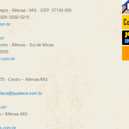
egre - Alfenas / MG - CEP: 37130-000
3929 /3292-5215
com.br
br/
ro - Alfenas - Sul de Minas
3255
e.com.br
0 - Centro – Alfenas/MG
alace@jspalace.com.br
.br/
o / Alfenas-MG
as.com.br