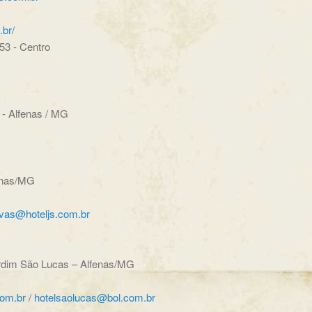
.br/
3 - Centro
- Alfenas / MG
enas/MG
vas@hoteljs.com.br
rdim São Lucas – Alfenas/MG
com.br
/
hotelsaolucas@bol.com.br