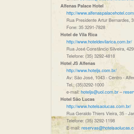
Alfenas Palace Hotel
http://www.alfenaspalacehotel.com
Rua Presidente Artur Bernardes, 35
Fone: 35 3291-7828
Hotel de Vila Rica
http://www.hoteldevilarica.com.br/
Rua José Constâncio Silveira, 429 
Telefone: (35) 3292-4818
Hotel JS Alfenas
http://www.hoteljs.com.br/
Av: São José, 1043 - Centro - Alf
Tel.: (35)3292-1000
e-mail:
hoteljs@uol.com.br
–
reser
Hotel São Lucas
http://www.hotelsaolucas.com.br/
Rua Geraldo Thiers Vieira, 35 - Ja
Telefone: (35) 3292-1198
E-mail:
reservas@hotelsaolucas.