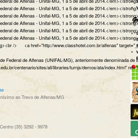
ral de Alfenas - Unifal-MG, 1 a 5 de abril de 2014.</em></strong>
ral de Alfenas - Unifal-MG, 1 a 5 de abril de 2014.</em></strong></
ral de Alfenas - Unifal-MG, 1 a 5 de abril de 2014.</em></strong><
al de Alfenas - Unifal-MG, 1 a 5 de abril de 2014.</em></strong></p
al de Alfenas - Unifal-MG, 1 a 5 de abril de 2014.</em></strong></
eral de Alfenas - Unifal-MG, 1 a 5 de abril de 2014.</em></str
><br /> <a href="http://www.classhotel.com.br/alfenas" target="_b
dade Federal de Alfenas (UNIFAL-MG), anteriormente denominada de Es
.edu.br/centenario/sites/all/libraries/turnjs/demos/ata/index.html" rel
as
róximo ao Trevo de Alfenas/MG
ntro (35) 3292 - 9978