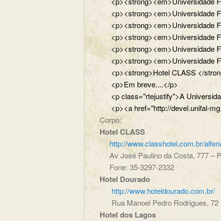
<p><strong><em>Universidade Fede
<p><strong><em>Universidade Fede
<p><strong><em>Universidade Fede
<p><strong><em>Universidade Feder
<p><strong><em>Universidade Feder
<p><strong><em>Universidade Fed
<p><strong>Hotel CLASS </strong
<p>Em breve....</p>
<p class="rtejustify">A Universi
<p><a href="http://devel.unifal-mg
Corpo:
Hotel CLASS
http://www.classhotel.com.br/alfen
Av José Paulino da Costa, 777 – P
Fone: 35-3297-2332
Hotel Dourado
http://www.hoteldourado.com.br/
Rua Manoel Pedro Rodrigues, 72 Ce
Hotel dos Lagos