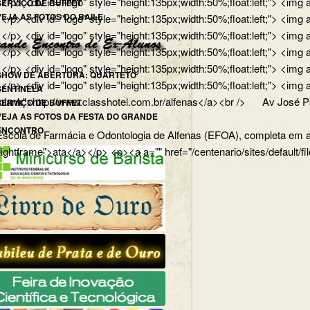
</p> <div id="logo" style="height:135px;width:50%;float:left;"> <
SERVIÇO DE BUFFET
VEJA AS FOTOS DO BAILE
p> <div id="logo" style="height:135px;width:50%;float:left;"> <img
/p> <div id="logo" style="height:135px;width:50%;float:left;"> <img
> <div id="logo" style="height:135px;width:50%;float:left;"> <img 
p> <div id="logo" style="height:135px;width:50%;float:left;"> <img 
SHOW DE ABERTURA: QUARTETO
ong></p> <div id="logo" style="height:135px;width:50%;float:lef
SENTINELA
lank">http://www.classhotel.com.br/alfenas</a><br /> Av José Pau
SERVIÇO DE BUFFET
VEJA AS FOTOS DA FESTA DO GRANDE
ENCONTRO
cola de Farmácia e Odontologia de Alfenas (EFOA), completa em abri
="lightframe">ata</a></p> <p><a a="" href="/centenario/sites/default/f