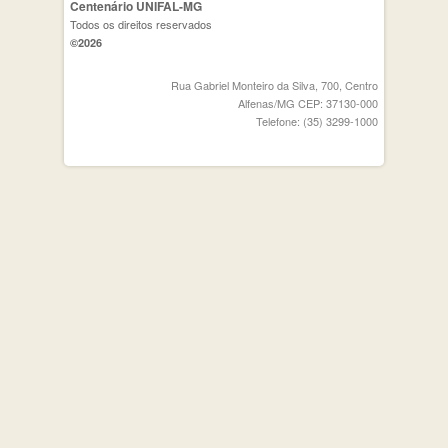
Centenário UNIFAL-MG
Todos os direitos reservados
©2026
Rua Gabriel Monteiro da Silva, 700, Centro
Alfenas/MG CEP: 37130-000
Telefone: (35) 3299-1000