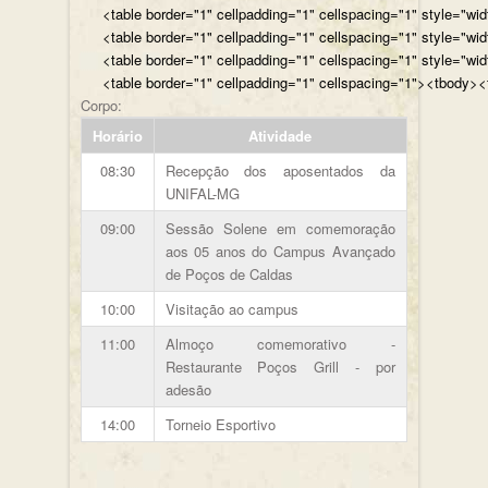
<table border="1" cellpadding="1" cellspacing="1" style="wi
<table border="1" cellpadding="1" cellspacing="1" style="wi
<table border="1" cellpadding="1" cellspacing="1" style="wi
<table border="1" cellpadding="1" cellspacing="1"><tbody><t
Corpo:
Horário
Atividade
08:30
Recepção dos aposentados da
UNIFAL-MG
09:00
Sessão Solene em comemoração
aos 05 anos do Campus Avançado
de Poços de Caldas
10:00
Visitação ao campus
11:00
Almoço comemorativo -
Restaurante Poços Grill - por
adesão
14:00
Torneio Esportivo