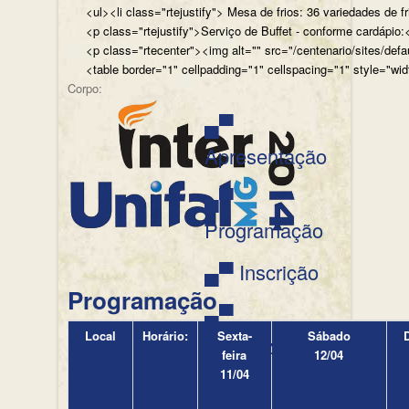
<ul><li class="rtejustify"> Mesa de frios: 36 variedades de fr
<p class="rtejustify">Serviço de Buffet - conforme cardápio:<
<p class="rtecenter"><img alt="" src="/centenario/sites/d
<table border="1" cellpadding="1" cellspacing="1" style="wid
Corpo:
▄▀
Apresentação
▄▀
Programação
▄▀ Inscrição
Programação
▄▀
Local
Horário:
Sexta-
Sábado
Organização
feira
12/04
11/04