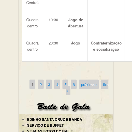
Centro)
Quadra
19:30
Jogo de
centro
Abertura
Quadra
20:30
Jogo
Confraternização
centro
e socialização
1
2
3
4
5
6
próximo ›
fim
Páginas
»
EDINHO SANTA CRUZ E BANDA
SERVIÇO DE BUFFET
VEJA AS FOTOS DO BAILE