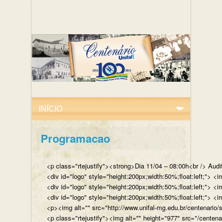
Programacao
<p class="rtejustify"><strong>Dia 11/04 – 08:00h<br /> Aud
<div id="logo" style="height:200px;width:50%;float:left;"
<div id="logo" style="height:200px;width:50%;float:left;"> 
<div id="logo" style="height:200px;width:50%;float:left;">
<p><img alt="" src="http://www.unifal-mg.edu.br/centenario/
<p class="rtejustify"><img alt="" height="977" src="/cent