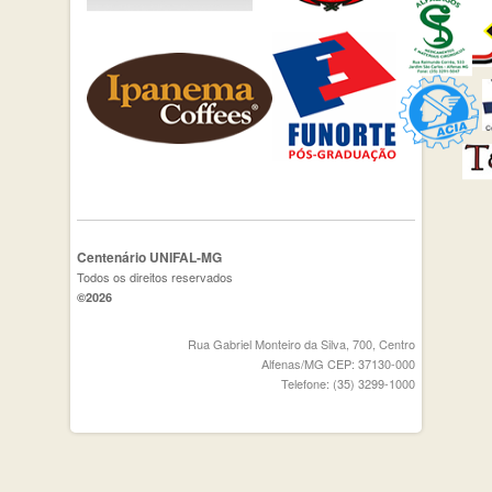
Centenário UNIFAL-MG
Todos os direitos reservados
©2026
Rua Gabriel Monteiro da Silva, 700, Centro
Alfenas/MG CEP: 37130-000
Telefone: (35) 3299-1000