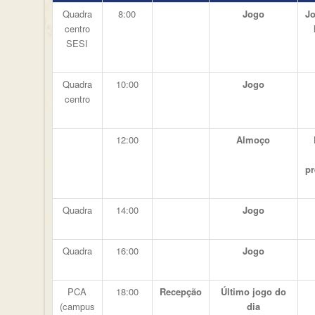
Quadra
8:00
Jogo
Jo
centro
SESI
Quadra
10:00
Jogo
centro
12:00
Almoço
p
Quadra
14:00
Jogo
Quadra
16:00
Jogo
PCA
18:00
Recepção
Último jogo do
(campus
dia