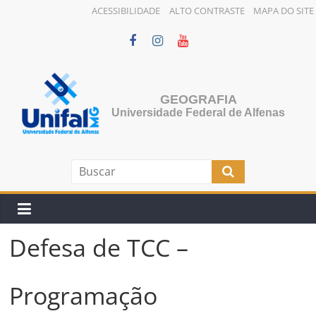
ACESSIBILIDADE
ALTO CONTRASTE
MAPA DO SITE
Pular
para
o
conteúdo
GEOGRAFIA
Universidade Federal de Alfenas
Defesa de TCC –
Programação