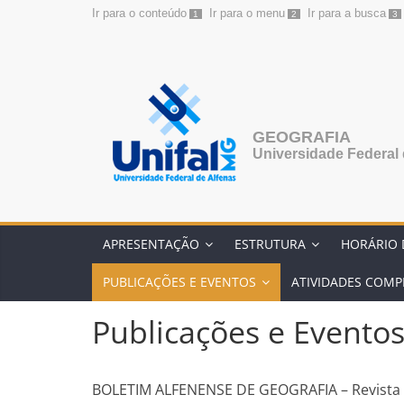
Ir para o conteúdo
Ir para o menu
Ir para a busca
1
2
3
Pular
para
o
conteúdo
GEOGRAFIA
Universidade Federal 
APRESENTAÇÃO
ESTRUTURA
HORÁRIO 
PUBLICAÇÕES E EVENTOS
ATIVIDADES COM
Publicações e Evento
BOLETIM ALFENENSE DE GEOGRAFIA – Revista