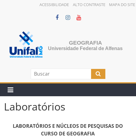
ACESSIBILIDADE
ALTO CONTRASTE
MAPA DO SITE
Pular
para
o
conteúdo
GEOGRAFIA
Universidade Federal de Alfenas
Laboratórios
LABORATÓRIOS E NÚCLEOS DE PESQUISAS DO
CURSO DE GEOGRAFIA