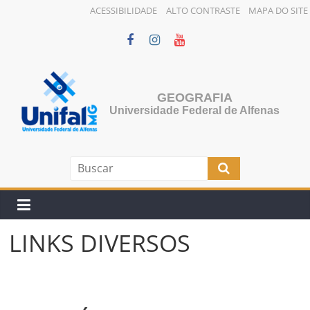
ACESSIBILIDADE
ALTO CONTRASTE
MAPA DO SITE
Pular
para
o
conteúdo
GEOGRAFIA
Universidade Federal de Alfenas
LINKS DIVERSOS