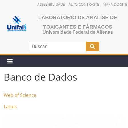
ACESSIBILIDADE
ALTO CONTRASTE
MAPA DO SITE
Pular
LABORATÓRIO DE ANÁLISE DE
para
o
TOXICANTES E FÁRMACOS
Universidade Federal de Alfenas
conteúdo
Banco de Dados
Web of Science
Lattes