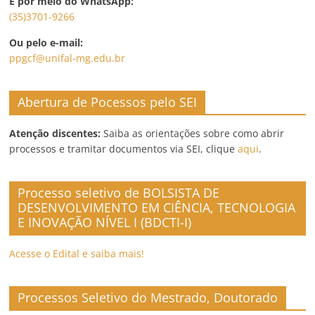
E por meio do WhatsApp:
(35)3701-9266
Ou pelo e-mail:
ppgcf@unifal-mg.edu.br
Abertura de Pocessos pelo SEI
Atenção discentes:
Saiba as orientações sobre como abrir
processos e tramitar documentos via SEI, clique
aqui
.
Processo seletivo de BOLSISTA DE
DESENVOLVIMENTO EM CIÊNCIA, TECNOLOGIA
E INOVAÇÃO NÍVEL I (BDCTI-I)
Acesse o Edital e saiba mais!
Processos Seletivo do Mestrado, Doutorado