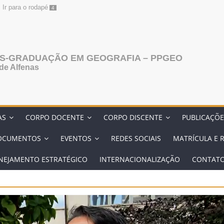
Ir para o rodapé
4
S-GRADUAÇÃO EM GEOGRAFIA – PPGEO
de Alfenas
AS
CORPO DOCENTE
CORPO DISCENTE
PUBLICAÇÕE
OCUMENTOS
EVENTOS
REDES SOCIAIS
MATRÍCULA E 
NEJAMENTO ESTRATÉGICO
INTERNACIONALIZAÇÃO
CONTAT