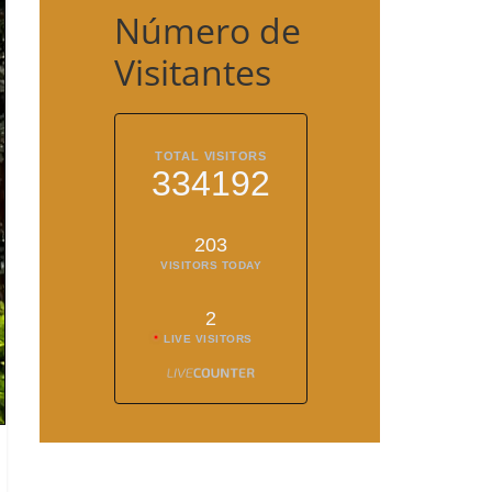
Número de
Visitantes
TOTAL VISITORS
334192
203
VISITORS TODAY
2
LIVE VISITORS