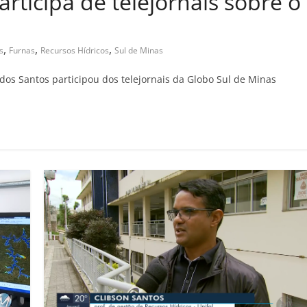
rticipa de telejornais sobre o
,
,
,
s
Furnas
Recursos Hídricos
Sul de Minas
os Santos participou dos telejornais da Globo Sul de Minas