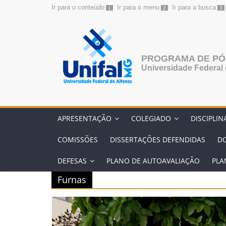
Ir para o conteúdo
Ir para o menu
Ir para a busca
1
2
3
Pular
para
o
conteúdo
PROGRAMA DE PÓ
Universidade Federal 
APRESENTAÇÃO
COLEGIADO
DISCIPLIN
COMISSÕES
DISSERTAÇÕES DEFENDIDAS
D
DEFESAS
PLANO DE AUTOAVALIAÇÃO
PLA
Furnas