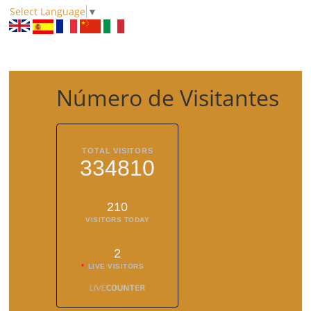
Select Language
▼
Número de Visitantes
TOTAL VISITORS
334810
210
VISITORS TODAY
2
LIVE VISITORS