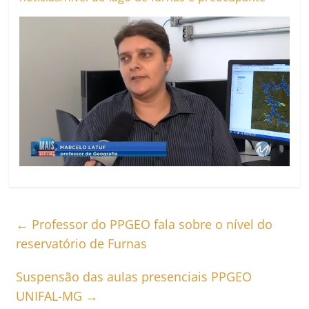
←
Professor do PPGEO fala sobre o nível do
reservatório de Furnas
Suspensão das aulas presenciais PPGEO
UNIFAL-MG
→