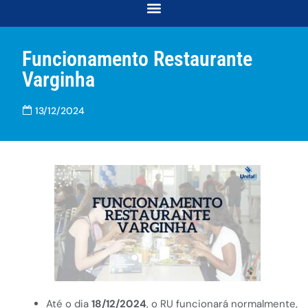
COORDENAÇÃO DE DESENVOLVIMENTO E ACOMPANHAMENTO ACADÊMICO
COORDENAÇÃO DE RELAÇÕES COMUNITÁRIAS E INTERSECCIONALIDADES
Funcionamento Restaurante
Varginha
13/12/2024
Até o dia
18/12/2024
, o RU funcionará normalmente,