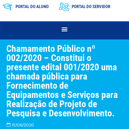
PORTAL DO ALUNO
PORTAL DO SERVIDOR
Chamamento Público nº
002/2020 – Constitui o
presente edital 001/2020 uma
chamada pública para
Fornecimento de
Equipamentos e Serviços para
Realização de Projeto de
Pesquisa e Desenvolvimento.
15/06/2020