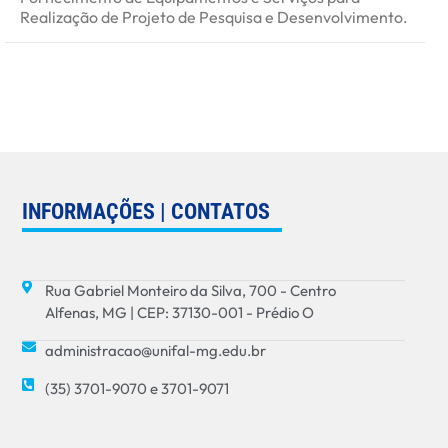
Realização de Projeto de Pesquisa e Desenvolvimento.
t
e
s
t
INFORMAÇÕES | CONTATOS
Rua Gabriel Monteiro da Silva, 700 - Centro
Alfenas, MG | CEP: 37130-001 - Prédio O
administracao@unifal-mg.edu.br
(35) 3701-9070 e 3701-9071