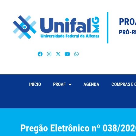
PRO
PRÓ-R
INÍCIO
PROAF
AGENDA
COMPRAS E 
Pregão Eletrônico nº 038/202