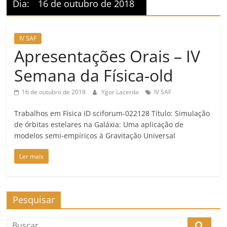
Dia:
16 de outubro de 2018
IV SAF
Apresentações Orais – IV
Semana da Física-old
16 de outubro de 2018
Ygor Lacerda
IV SAF
Trabalhos em Física ID sciforum-022128 Título: Simulação
de órbitas estelares na Galáxia: Uma aplicação de
modelos semi-empíricos à Gravitação Universal
Ler mais
Pesquisar