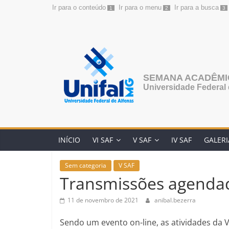
Ir para o conteúdo
Ir para o menu
Ir para a busca
1
2
3
Pular
para
o
conteúdo
SEMANA ACADÊMIC
Universidade Federal 
INÍCIO
VI SAF
V SAF
IV SAF
GALERI
Sem categoria
V SAF
Transmissões agenda
11 de novembro de 2021
anibal.bezerra
Sendo um evento on-line, as atividades da 