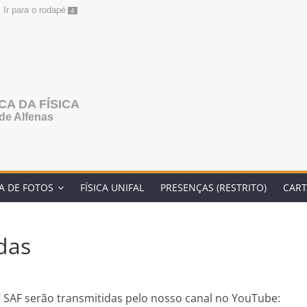
Ir para o rodapé
4
A DA FÍSICA
de Alfenas
A DE FOTOS
FÍSICA UNIFAL
PRESENÇAS (RESTRITO)
CART
das
V SAF serão transmitidas pelo nosso canal no YouTube: