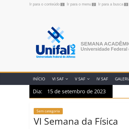
Ir para o conteúdo
Ir para o menu
Ir para a busca
1
2
3
Pular
para
o
conteúdo
SEMANA ACADÊMIC
Universidade Federal 
INÍCIO
VI SAF
V SAF
IV SAF
GALERI
Dia:
15 de setembro de 2023
Sem categoria
VI Semana da Física