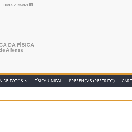
Ir para o rodapé
4
A DA FÍSICA
de Alfenas
A DE FOTOS
FÍSICA UNIFAL
PRESENÇAS (RESTRITO)
CART