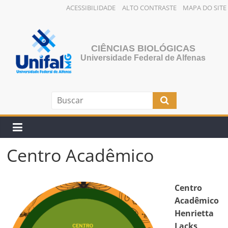
ACESSIBILIDADE
ALTO CONTRASTE
MAPA DO SITE
Pular
para
o
CIÊNCIAS BIOLÓGICAS
conteúdo
Universidade Federal de Alfenas
Centro Acadêmico
Centro
Acadêmico
Henrietta
Lacks