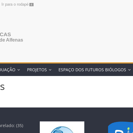
Ir para o rodapé
4
ICAS
de Alfenas
DUAÇÃO
PROJETOS
ESPAÇO DOS FUTUROS BIÓLOGOS
s
relado: (35)