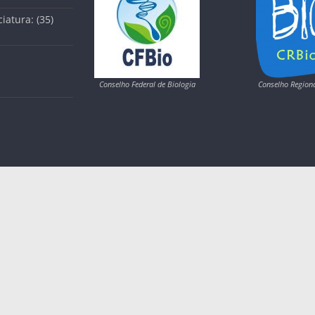
iatura: (35)
Conselho Federal de Biologia
Conselho Regiona