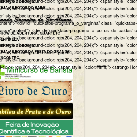
r" style="background-color: rgb(204, 204, 204);"> <span style="color
SERVIÇO DE BUFFET
VEJA AS FOTOS DO BAILE
r" style="background-color: rgb(204, 204, 204);"> <span style="colo
er" style="background-color: rgb(204, 204, 204);"> <span style="col
ntent"> <div id="quicktabs-programa_o_varginha" class="quicktabs-w
ass="content"> <div id="quicktabs-programa_o_po_os_de_caldas" class
SHOW DE ABERTURA: QUARTETO
er" style="background-color: rgb(204, 204, 204);"> <span style="colo
SENTINELA
r" style="background-color: rgb(204, 204, 204);"> <span style="color
SERVIÇO DE BUFFET
VEJA AS FOTOS DA FESTA DO GRANDE
er" style="background-color: rgb(204, 204, 204);"> <span style="col
ENCONTRO
r" style="background-color: rgb(204, 204, 204);"> <span style="color
-color: rgb(204, 204, 204);"> <span style="color:#ffffff;"><strong>