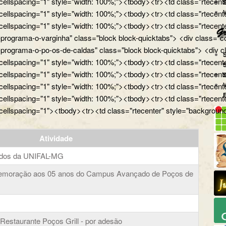
 cellspacing="1" style="width: 100%;"><tbody><tr><td class="rtecente
 cellspacing="1" style="width: 100%;"><tbody><tr><td class="rtecente
 cellspacing="1" style="width: 100%;"><tbody><tr><td class="rtecent
programa-o-varginha" class="block block-quicktabs"> <div class="co
programa-o-po-os-de-caldas" class="block block-quicktabs"> <div cl
 cellspacing="1" style="width: 100%;"><tbody><tr><td class="rtecent
 cellspacing="1" style="width: 100%;"><tbody><tr><td class="rtecente
 cellspacing="1" style="width: 100%;"><tbody><tr><td class="rtecent
 cellspacing="1" style="width: 100%;"><tbody><tr><td class="rtecente
 cellspacing="1"><tbody><tr><td class="rtecenter" style="background
Atividade
ados da UNIFAL-MG
moração aos 05 anos do Campus Avançado de Poços de
estaurante Poços Grill - por adesão