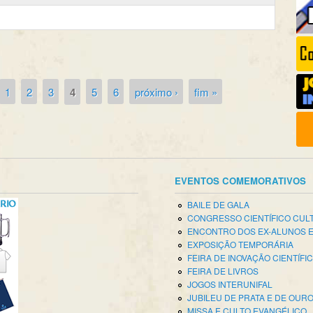
1
2
3
4
5
6
próximo ›
fim »
EVENTOS COMEMORATIVOS
BAILE DE GALA
CONGRESSO CIENTÍFICO CUL
ENCONTRO DOS EX-ALUNOS 
EXPOSIÇÃO TEMPORÁRIA
FEIRA DE INOVAÇÃO CIENTÍFI
FEIRA DE LIVROS
JOGOS INTERUNIFAL
JUBILEU DE PRATA E DE OUR
MISSA E CULTO EVANGÉLICO