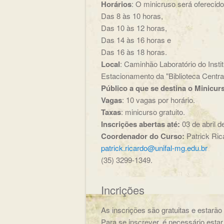
Horários
: O minicruso será oferecido
Das 8 às 10 horas,
Das 10 às 12 horas,
Das 14 às 16 horas e
Das 16 às 18 horas.
Local
: Caminhão Laboratório do Inst
Estacionamento da "Biblioteca Centra
Público a que se destina o Minicur
Vagas
: 10 vagas por horário.
Taxas
: minicurso gratuito.
Inscrições abertas até:
03 de abril 
Coordenador do Curso:
Patrick Ric
patrick.ricardo@unifal-mg.edu.br
(35) 3299-1349.
Incrições
As inscrições são gratuitas e estarão 
Para se inscrever, é necessário est