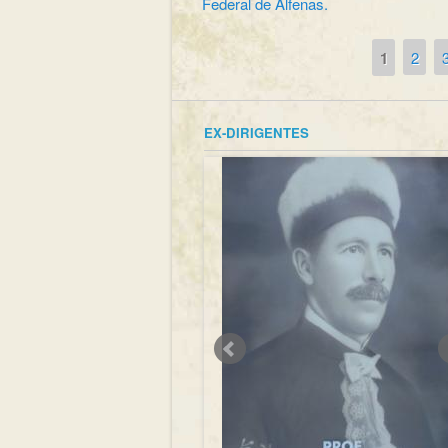
Federal de Alfenas.
1
2
Páginas
EX-DIRIGENTES