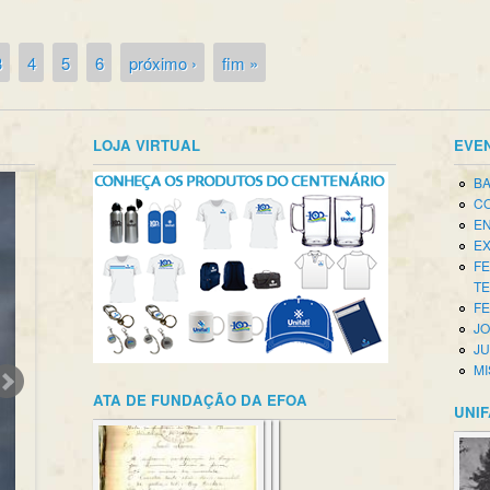
3
4
5
6
próximo ›
fim »
LOJA VIRTUAL
EVE
BA
CO
EN
EX
FE
T
FE
JO
JU
MI
ATA DE FUNDAÇÃO DA EFOA
UNIF