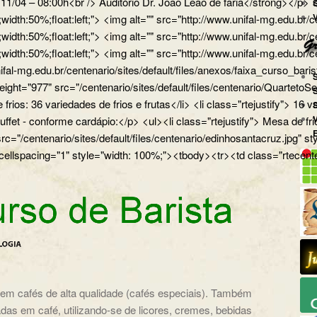
a 11/04 – 08:00h<br /> Auditório Dr. João Leão de faria</strong></
px;width:50%;float:left;"> <img alt="" src="http://www.unifal-mg.
x;width:50%;float:left;"> <img alt="" src="http://www.unifal-mg.edu
x;width:50%;float:left;"> <img alt="" src="http://www.unifal-mg.ed
ifal-mg.edu.br/centenario/sites/default/files/anexos/faixa_curso_ba
" height="977" src="/centenario/sites/default/files/centenario/Q
 frios: 36 variedades de frios e frutas</li> <li class="rtejustify"> 16
uffet - conforme cardápio:</p> <ul><li class="rtejustify"> Mesa de fr
 src="/centenario/sites/default/files/centenario/edinhosantacruz.
 cellspacing="1" style="width: 100%;"><tbody><tr><td class="rtecente
o em cafés de alta qualidade (cafés especiais). Também
das em café, utilizando-se de licores, cremes, bebidas