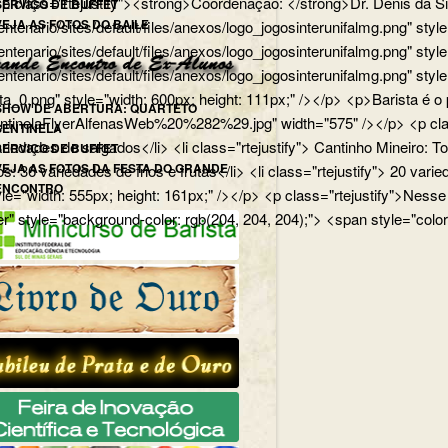
p> <p class="rtejustify"><strong>Coordenação: </strong>Dr. Dênis d
SERVIÇO DE BUFFET
VEJA AS FOTOS DO BAILE
edu.br/centenario/sites/default/files/anexos/logo_jogosinterunifa
.br/centenario/sites/default/files/anexos/logo_jogosinterunifalmg.p
u.br/centenario/sites/default/files/anexos/logo_jogosinterunifalmg.
rista_0.png" style="width: 600px; height: 111px;" /></p> <p>Barista
SHOW DE ABERTURA: QUARTETO
uartetoSentinelaFlyerAlfenasWeb%20%282%29.jpg" width="575" /></p>
SENTINELA
 variedades de salgados</li> <li class="rtejustify"> Cantinho Mineiro:
SERVIÇO DE BUFFET
VEJA AS FOTOS DA FESTA DO GRANDE
ios: 36 variedades de frios e frutas</li> <li class="rtejustify"> 20 v
ENCONTRO
jpg" style="width: 555px; height: 161px;" /></p> <p class="rteju
r" style="background-color: rgb(204, 204, 204);"> <span style="color: