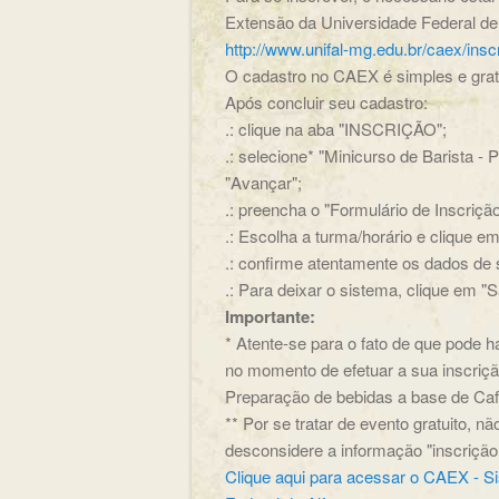
Extensão da Universidade Federal de
http://www.unifal-mg.edu.br/caex/insc
O cadastro no CAEX é simples e gratu
Após concluir seu cadastro:
.: clique na aba "INSCRIÇÃO";
.: selecione* "Minicurso de Barista -
"Avançar";
.: preencha o "Formulário de Inscriçã
.: Escolha a turma/horário e clique 
.: confirme atentamente os dados de s
.: Para deixar o sistema, clique em "Sa
Importante:
* Atente-se para o fato de que pode 
no momento de efetuar a sua inscrição
Preparação de bebidas a base de Café
** Por se tratar de evento gratuito, 
desconsidere a informação "inscriçã
Clique aqui para acessar o CAEX - S