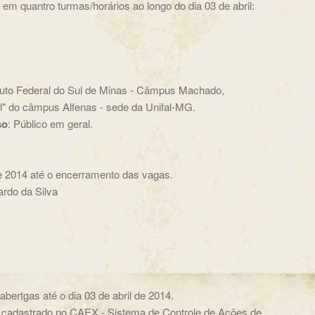
 em quantro turmas/horários ao longo do dia 03 de abril:
ituto Federal do Sul de Minas - Câmpus Machado,
l" do câmpus Alfenas - sede da Unifal-MG.
so
: Público em geral.
de 2014 até o encerramento das vagas.
ardo da Silva
abertgas até o dia 03 de abril de 2014.
ar cadastrado no CAEX - Sistema de Controle de Ações de