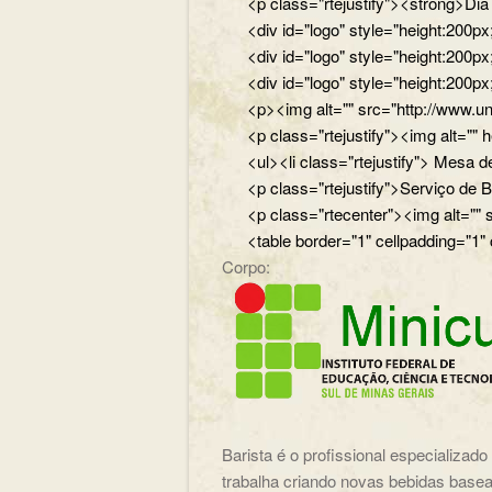
<p class="rtejustify"><strong>Di
<div id="logo" style="height:200
<div id="logo" style="height:200p
<div id="logo" style="height:200p
<p><img alt="" src="http://www.un
<p class="rtejustify"><img alt="
<ul><li class="rtejustify"> Mesa de
<p class="rtejustify">Serviço de B
<p class="rtecenter"><img alt=""
<table border="1" cellpadding="1"
Corpo:
Barista é o profissional especializad
trabalha criando novas bebidas basea