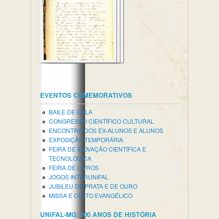
EVENTOS COMEMORATIVOS
BAILE DE GALA
CONGRESSO CIENTÍFICO CULTURAL
ENCONTRO DOS EX-ALUNOS E ALUNOS
EXPOSIÇÃO TEMPORÁRIA
FEIRA DE INOVAÇÃO CIENTÍFICA E
TECNOLÓGICA
FEIRA DE LIVROS
JOGOS INTERUNIFAL
JUBILEU DE PRATA E DE OURO
MISSA E CULTO EVANGÉLICO
UNIFAL-MG: 100 ANOS DE HISTÓRIA