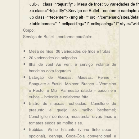
<ul><li class="rtejustify"> Mesa de frios: 36 variedades de fr
<p class="rtejustify">Serviço de Buffet - conforme cardápio:<
<p class="rtecenter"><img alt="" src="/centenario/sites/d
<table border="1" cellpadding="1" cellspacing="1" style="wid
Corpo:
Serviço de Buffet - conforme cardápio:
Mesa de frios: 36 variedades de frios e frutas
20 variedades de salgados
Ilha de voul Au vent e serviço volante de
bandejas com fogareiro
Estação de Massas: Massas: Penne –
Spaguete e Fusini; Molhos: Branco – Vermelho
e Pesto; e Mix: Parmesão ralado – bacon em
cubos – brócolis e calabresa frita.
Bistrô de massas recheadas: Canellone de
presunto e queijo ao molho bechamel;
Conchiglioni de ricota, mussarela, ervas finas e
tomates secos ao molho sise.
Bebidas: Vinho Frisante (vinho tinto seco –
opcional), cerveja, Coca-Cola convencional e