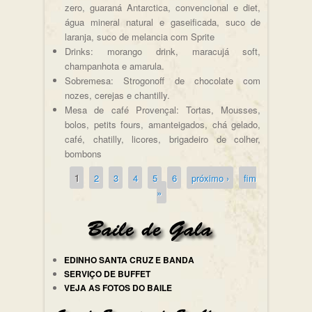
zero, guaraná Antarctica, convencional e diet,
água mineral natural e gaseificada, suco de
laranja, suco de melancia com Sprite
Drinks: morango drink, maracujá soft,
champanhota e amarula.
Sobremesa: Strogonoff de chocolate com
nozes, cerejas e chantilly.
Mesa de café Provençal: Tortas, Mousses,
bolos, petits fours, amanteigados, chá gelado,
café, chatilly, licores, brigadeiro de colher,
bombons
1
2
3
4
5
6
próximo ›
fim
Páginas
»
EDINHO SANTA CRUZ E BANDA
SERVIÇO DE BUFFET
VEJA AS FOTOS DO BAILE