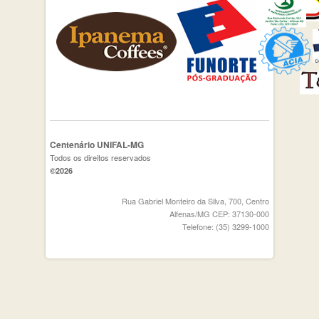
Centenário UNIFAL-MG
Todos os direitos reservados
©2026
Rua Gabriel Monteiro da Silva, 700, Centro
Alfenas/MG CEP: 37130-000
Telefone: (35) 3299-1000