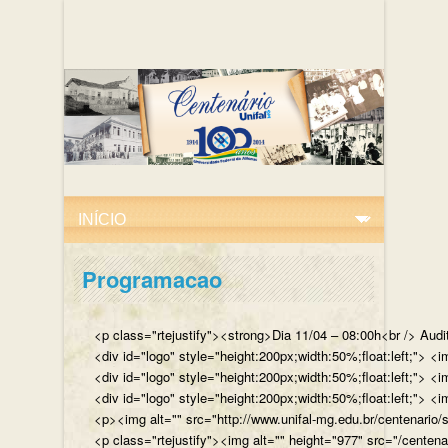
Programacao
<p class="rtejustify"><strong>Dia 11/04 – 08:00h<br /> Aud
<div id="logo" style="height:200px;width:50%;float:left;"
<div id="logo" style="height:200px;width:50%;float:left;"> 
<div id="logo" style="height:200px;width:50%;float:left;">
<p><img alt="" src="http://www.unifal-mg.edu.br/centenario/
<p class="rtejustify"><img alt="" height="977" src="/cent