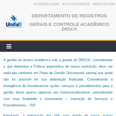
ACESSIBILIDADE
ALTO CONTRASTE
MAPA DO SITE
Pular
DEPARTAMENTO DE REGISTROS
para
o
GERAIS E CONTROLE ACADÊMICO
DRGCA
conteúdo
A gestão do acervo acadêmico sob a guarda do DRGCA, considerando
o que determina a Politica arquivistica de nossa instituição, deve ser
realizada conforme um Plano de Gestão Documental setorial que ainda
não foi possível ter sua elaboração finalizada. Considerando a
emergência de formalizarmos ações, serviços e procedimentos para a
gestão deste acervo optamos por institucionalizarmos setorialmente
com esta finalidade o instrumento –
Instrução de Serviços e
Procedimentos – ISP.
Entretanto, a elaboração das ISP para gestão de nosso acervo