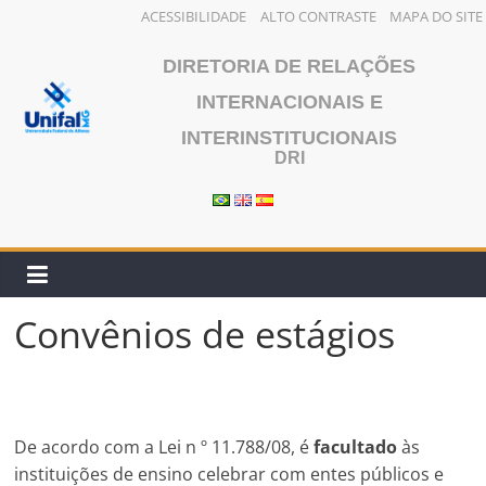
ACESSIBILIDADE
ALTO CONTRASTE
MAPA DO SITE
Pular
DIRETORIA DE RELAÇÕES
para
o
INTERNACIONAIS E
conteúdo
INTERINSTITUCIONAIS
DRI
Convênios de estágios
De acordo com a Lei n º 11.788/08, é
facultado
às
instituições de ensino celebrar com entes públicos e