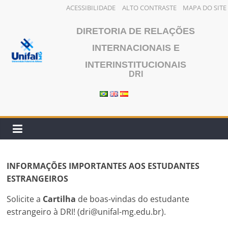
ACESSIBILIDADE
ALTO CONTRASTE
MAPA DO SITE
Pular
DIRETORIA DE RELAÇÕES
para
o
INTERNACIONAIS E
conteúdo
INTERINSTITUCIONAIS
DRI
INFORMAÇÕES IMPORTANTES AOS ESTUDANTES
ESTRANGEIROS
Solicite a
Cartilha
de boas-vindas do estudante
estrangeiro à DRI! (dri@unifal-mg.edu.br).