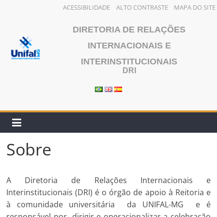
ACESSIBILIDADE
ALTO CONTRASTE
MAPA DO SITE
Pular
DIRETORIA DE RELAÇÕES
para
o
INTERNACIONAIS E
conteúdo
INTERINSTITUCIONAIS
DRI
Sobre
A Diretoria de Relações Internacionais e
Interinstitucionais (DRI) é o órgão de apoio à Reitoria e
à comunidade universitária da UNIFAL-MG e é
responsável por dirigir e operacionalizar a celebração