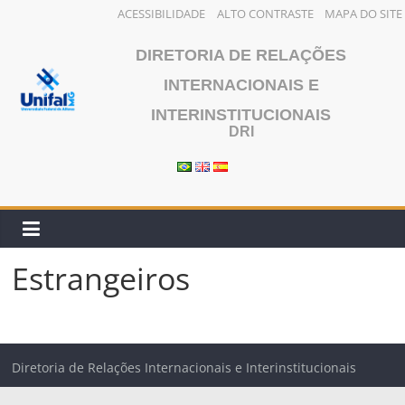
ACESSIBILIDADE
ALTO CONTRASTE
MAPA DO SITE
Pular
DIRETORIA DE RELAÇÕES
para
o
INTERNACIONAIS E
conteúdo
INTERINSTITUCIONAIS
DRI
Estrangeiros
Diretoria de Relações Internacionais e Interinstitucionais