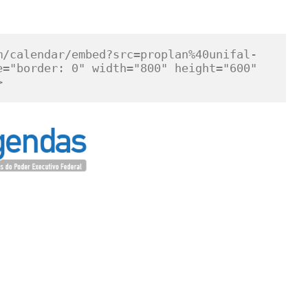
m/calendar/embed?src=proplan%40unifal-
="border: 0" width="800" height="600" 
>