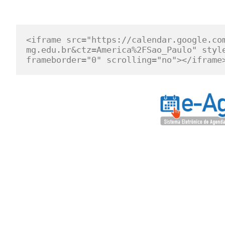
<iframe src="https://calendar.google.co
mg.edu.br&ctz=America%2FSao_Paulo" style
frameborder="0" scrolling="no"></iframe