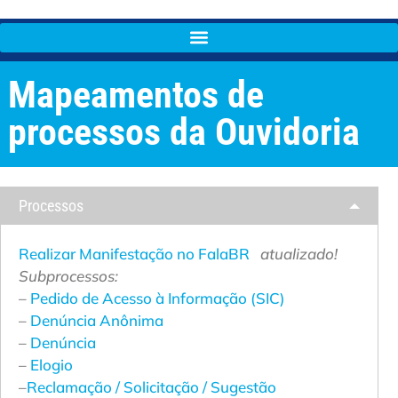
Mapeamentos de
processos da Ouvidoria
Processos
Realizar Manifestação no FalaBR
atualizado!
Subprocessos:
–
Pedido de Acesso à Informação (SIC)
–
Denúncia Anônima
–
Denúncia
–
Elogio
–
Reclamação / Solicitação / Sugestão