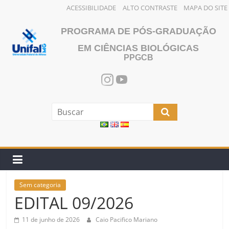
ACESSIBILIDADE
ALTO CONTRASTE
MAPA DO SITE
Pular
PROGRAMA DE PÓS-GRADUAÇÃO
para
o
EM CIÊNCIAS BIOLÓGICAS
PPGCB
conteúdo
Sem categoria
EDITAL 09/2026
11 de junho de 2026
Caio Pacifico Mariano