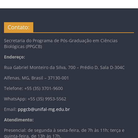
Contato:
Secretaria do Programa de Pós-Graduação em Ciências
Biológicas (PPGCB)
Endereço:
Rua Gabriel Monteiro da Silva, 700 – Prédio D, Sala D-304C
Alfenas, MG, Brasil – 37130-001
Telefone: +55 (35) 3701-9600
WhatsApp: +55 (35) 9953-5562
Email:
ppgcb@unifal-mg.edu.br
Atendimento:
Presencial: de segunda à sexta-feira, de 7h às 11h; terça e
quinta-feira, de 13h às 17h.