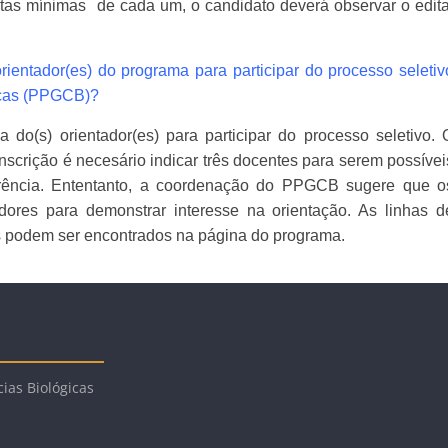
notas mínimas de cada um, o candidato deverá observar o edita
rientador(es) do programa para participar do processo seletiv
icas (PPGCB)?
o(s) orientador(es) para participar do processo seletivo. 
scrição é necesário indicar três docentes para serem possívei
erência. Ententanto, a coordenação do PPGCB sugere que o
ores para demonstrar interesse na orientação. As linhas d
s podem ser encontrados na página do programa.
ias Biológicas