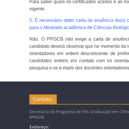
Para saber quais os certificados aceitos e as 
vigente.
5. É necessário obter carta de anuência do(s) o
para o Mestrado acadêmico de Ciências Biológ
Não. O PPGCB não exige a carta de anuência d
candidato deverá observar que no momento da in
orientadores em ordem descrescente de pref
candidatos entrem em contato com os orientad
pesquisa e os e-mails dos docentes orientadore
Contato:
Secretaria do Programa de Pós-Graduação em Ciênc
(PPGCB)
Endereço: