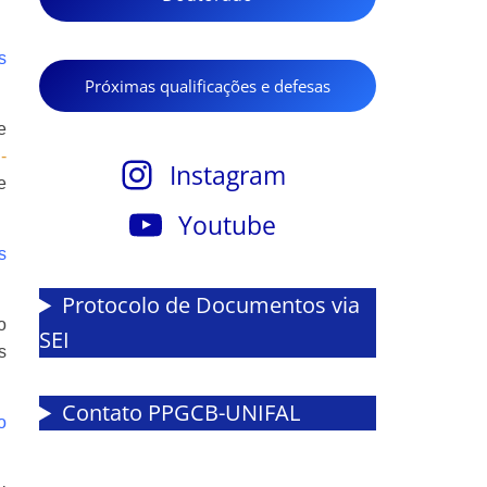
s
Próximas qualificações e defesas
e
-
Instagram
e
Youtube
s
Protocolo de Documentos via
o
SEI
s
Contato PPGCB-UNIFAL
o