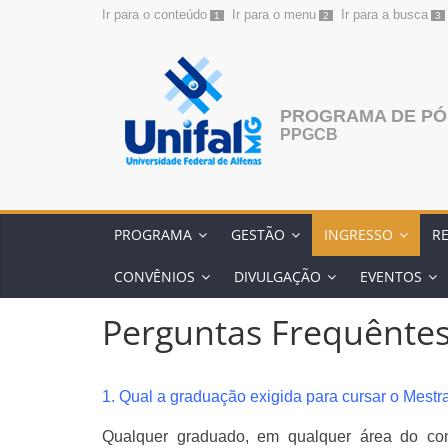
Ir para o conteúdo
Ir para o menu
Ir para a busca
1
2
3
Pular
para
o
conteúdo
PROGRAMA DE PÓ
PPGCB
PROGRAMA
GESTÃO
INGRESSO
R
CONVÊNIOS
DIVULGAÇÃO
EVENTOS
Perguntas Frequênte
1. Qual a graduação exigida para cursar o Mes
Qualquer graduado, em qualquer área do co