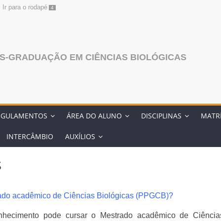
Ir para o rodapé
4
S-GRADUAÇÃO EM CIÊNCIAS BIOLÓGICAS
EGULAMENTOS
ÁREA DO ALUNO
DISCIPLINAS
MATR
INTERCÂMBIO
AUXÍLIOS
s
trado acadêmico de Ciências Biológicas (PPGCB)?
nhecimento pode cursar o Mestrado acadêmico de Ciência