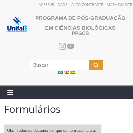
ACESSIBILIDADE
ALTO CONTRASTE
MAPA DO SITE
Pular
PROGRAMA DE PÓS-GRADUAÇÃO
para
o
EM CIÊNCIAS BIOLÓGICAS
PPGCB
conteúdo
Formulários
Obs: Todos os documentos que contém assinatura,