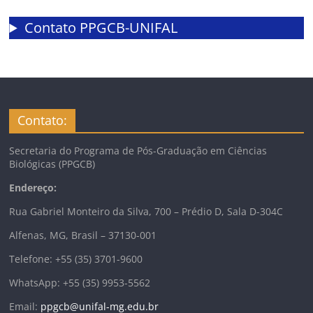
Contato PPGCB-UNIFAL
Contato:
Secretaria do Programa de Pós-Graduação em Ciências
Biológicas (PPGCB)
Endereço:
Rua Gabriel Monteiro da Silva, 700 – Prédio D, Sala D-304C
Alfenas, MG, Brasil – 37130-001
Telefone: +55 (35) 3701-9600
WhatsApp: +55 (35) 9953-5562
Email:
ppgcb@unifal-mg.edu.br