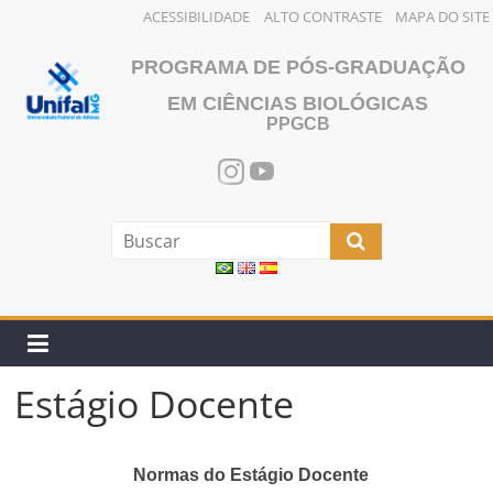
ACESSIBILIDADE
ALTO CONTRASTE
MAPA DO SITE
Pular
PROGRAMA DE PÓS-GRADUAÇÃO
para
o
EM CIÊNCIAS BIOLÓGICAS
PPGCB
conteúdo
Estágio Docente
Normas do Estágio Docente