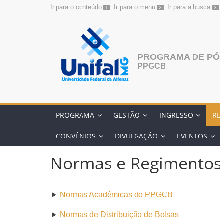
Ir para o conteúdo
Ir para o menu
Ir para a busca
1
2
3
Pular
para
o
conteúdo
PROGRAMA DE PÓ
PPGCB
PROGRAMA
GESTÃO
INGRESSO
R
CONVÊNIOS
DIVULGAÇÃO
EVENTOS
Normas e Regimento
►
Normas Acadêmicas do PPGCB
►
Normas de Distribuição de Bolsas