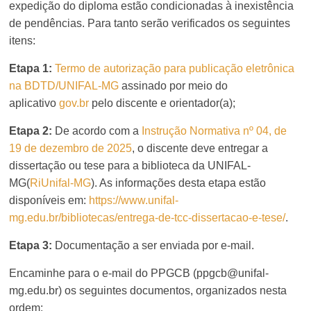
expedição do diploma estão condicionadas à inexistência
de pendências. Para tanto serão verificados os seguintes
itens:
Etapa 1:
Termo de autorização para publicação eletrônica
na BDTD/UNIFAL-MG
assinado por meio do
aplicativo
gov.br
pelo discente e orientador(a);
Etapa 2:
De acordo com a
Instrução Normativa nº 04, de
19 de dezembro de 2025
, o discente deve entregar a
dissertação ou tese para a biblioteca da UNIFAL-
MG(
RiUnifal-MG
). As informações desta etapa estão
disponíveis em:
https://www.unifal-
mg.edu.br/bibliotecas/entrega-de-tcc-dissertacao-e-tese/
.
Etapa 3:
Documentação a ser enviada por e-mail.
Encaminhe para o e-mail do PPGCB (ppgcb@unifal-
mg.edu.br) os seguintes documentos, organizados nesta
ordem: